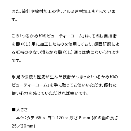
また、筬針や線材加工の他、アルミ建材加工も行っていま
す。
この「つるかめ印のビューティーコーム」は、その独自技術
を櫛（くし）用に加工したものを使用しており、鏡面研磨によ
る抵抗の少ない滑らかな櫛（くし）通りは他にない心地よさ
です。
氷見の伝統と歴史が生んだ技術がつまった「つるかめ印の
ビューティーコーム」を手に取ってお使いいただき、優れた
使い心地を感じていただければ幸いです。
■大きさ
本体：タテ 65 × ヨコ 120 × 厚さ 8 mm (櫛の歯の長さ
25／20mm)