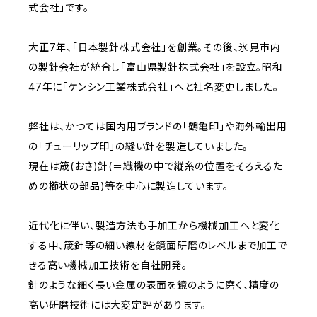
式会社」です。
大正7年、「日本製針株式会社」を創業。その後、氷見市内
の製針会社が統合し「富山県製針株式会社」を設立。昭和
47年に「ケンシン工業株式会社」へと社名変更しました。
弊社は、かつては国内用ブランドの「鶴亀印」や海外輸出用
の「チューリップ印」の縫い針を製造していました。
現在は筬(おさ)針(＝織機の中で縦糸の位置をそろえるた
めの櫛状の部品)等を中心に製造しています。
近代化に伴い、製造方法も手加工から機械加工へと変化
する中、筬針等の細い線材を鏡面研磨のレベルまで加工で
きる高い機械加工技術を自社開発。
針のような細く長い金属の表面を鏡のように磨く、精度の
高い研磨技術には大変定評があります。